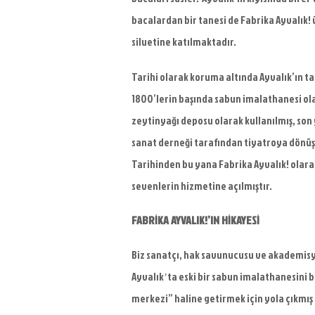
bacalardan bir tanesi de Fabrika Ayvalık!
siluetine
katılmaktadır.
Tarihi olarak koruma
altında Ayvalık’ın 
1800’lerin başında sabun imalathanesi
ol
zeytinyağı deposu olarak kullanılmış, son
sanat derneği tarafından tiyatroya
dönüş
Tarihinden bu yana Fabrika Ayvalık! olara
sevenlerin hizmetine açılmıştır.
FABRİKA AYVALIK!’IN HİKAYESİ
Biz sanatçı, hak savunucusu ve akademisy
Ayvalık
ta eski bir sabun imalathanesini 
’
merkezi” haline getirmek için yola çıkmış 