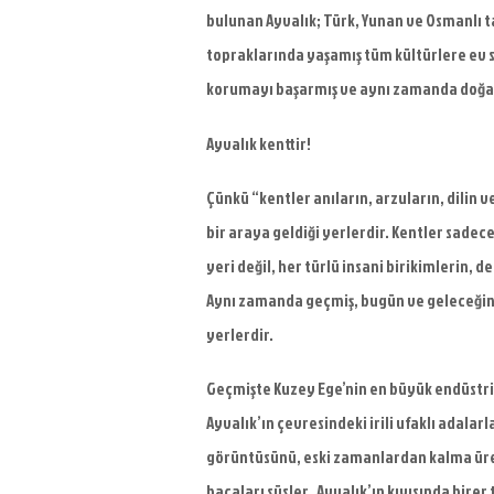
bulunan Ayvalık; Türk, Yunan ve Osmanlı ta
topraklarında yaşamış tüm kültürlere ev sa
korumayı başarmış ve aynı zamanda doğa h
Ayvalık kenttir!
Çünkü “kentler anıların, arzuların, dilin v
bir
araya geldiği yerlerdir. Kentler sadec
yeri
değil, her türlü insani birikimlerin, d
Aynı
zamanda geçmiş, bugün ve geleceğin de
yerlerdir.
Geçmişte Kuzey
Ege’nin en büyük endüstri
Ayvalık’ın çevresindeki irili
ufaklı adalarl
görüntüsünü, eski zamanlardan kalma ü
bacaları süsler. Ayvalık’ın kıyısında birer 