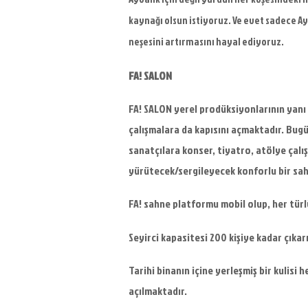
kaynağı olsun istiyoruz. Ve evet sadece Ay
neşesini artırmasını hayal ediyoruz.
FA! SALON
FA! SALON yerel prodüksiyonlarının yanı
çalışmalara da kapısını açmaktadır. Bug
sanatçılara konser, tiyatro, atölye çalı
yürütecek/sergileyecek konforlu bir sa
FA! sahne platformu mobil olup, her türl
Seyirci kapasitesi 200 kişiye kadar çıka
Tarihi binanın içine yerleşmiş bir kulis
açılmaktadır.