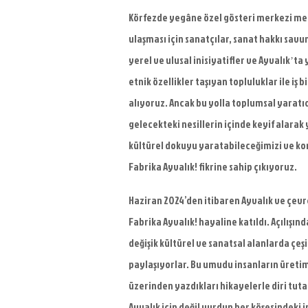
Körfezde yegâne
ö
zel gösteri merkezi me
ulaş
mas
ı için sanatçılar, sanat hakkı sav
yerel ve ulusal inisiyatifler ve Ayvalık
ta 
’
etnik
ö
zellikler taşıyan topluluklar ile iş 
al
ıyoruz. Ancak bu yolla toplumsal yaratıc
gelecekteki nesillerin içinde keyif alarak 
kültürel dokuyu yaratabileceğimizi ve ko
Fabrika Ayvalık! fikrine sahip çıkıyoruz.
Haziran 2024’den itibaren Ayvalık ve çevre
Fabrika Ayvalık! hayaline katıldı. Açılışı
değişik kültürel ve sanatsal alanlarda çeş
paylaşıyorlar. Bu umudu insanların üretim
üzerinden yazdıkları hikayelerle diri tuta
Ayvalık için değil yurdun her köşesindeki i