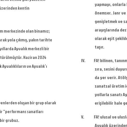
yapmayı, onlarla 
 üzerinden kentin
önemser. Janr ve 
genişletmek ve sa
arayışlarında des
tam merkezinde olan binamız;
olarak eşit şekil
arak yola çıkmış, yakın tarihte
taşır.
yıllarda Ayvalık merkezli bir
türülmüştür. Haziran 2024
IV.
FA! bilinen, tanın
k Ayvalıklıların
ve Ayvalık’ı
sıra, sesini duyu
da yer verir. Atö
sanatsal üretim iç
yollarla sanatı A
enlerden oluşan bir grup olarak
erişilebilir hale 
bir “performans sanatları
V.
FA! ulusal ve ulus
bir grubuz.
Ayvalık üzerinden