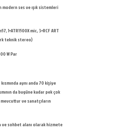
n modern ses ve ışık sistemleri
Sm57, 1×ATR1500X mic, 3×RCF ART
ark teknik stereo)
000 W Par
” kısmında aynı anda 70 kişiye
kısmının da bugüne kadar pek çok
si mevcuttur ve sanatçıların
ma ve sohbet alanı olarak hizmete