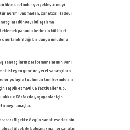
birlikte üretimler gerçekleştirmeyi
tür ayrımı yapmadan, sanatsal ifadeyi
natçıları dünyayı iyileştirme
teklemek yanında herkesin kültürel
de onurlandırıldığı bir dünya umudunu
mış sanatçıların performanslarının yanı
rmak isteyen genç ve yerel sanatçılara
lyeler yoluyla toplumun tüm kesimlerini
in teşvik etmeyi ve festivaller v.b.
yvalık ve Körfezde yaşayanlar için
getirmeyi amaçlar.
lararası ölçekte özgün sanat eserlerinin
 ulusal ölçek ile buluşmasına, iyi sanatın