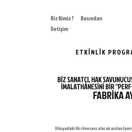
Biz Kimiz ?
Basından
İletişim
ETKİNLİK PROGR
BİZ SANATÇI, HAK SAVUNUCU
İMALATHANESİNİ BİR "PERF
FABRİKA A
Dünyadaki ilk rönesans olarak anılan İy