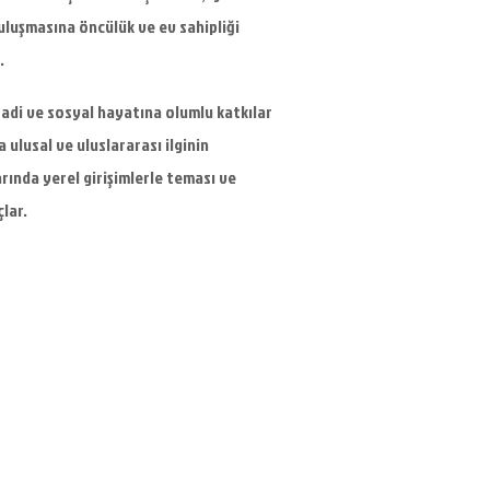
buluşmasına öncülük ve ev sahipliği
.
isadi ve sosyal hayatına olumlu katkılar
 ulusal ve uluslararası ilginin
arında yerel girişimlerle teması ve
lar.