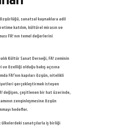
 özgürlüğü, sanatsal kaynaklara adil
retime katılım, kültürel mirasın ve
ması FA! nın temel değerlerini
valık Kültür Sanat Derneği, FA! zeminin
i ve özelliği olduğu bakış açısına
mda FA!’nın kapıları özgün, nitelikli
iyetleri gerçekleştirmek isteyen
A! değişen, çeşitlenen bir hat üzerinde,
tamının zenginleşmesine özgün
unmayı hedefler.
ülkelerdeki sanatçılarla iş birliği