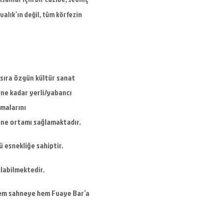
valık’ın değil, tüm körfezin
 sıra özgün kültür sanat
üne kadar yerli/yabancı
şmalarını
hne ortamı sağlamaktadır.
ü esnekliğe sahiptir.
rılabilmektedir.
i hem sahneye hem Fuaye Bar’a