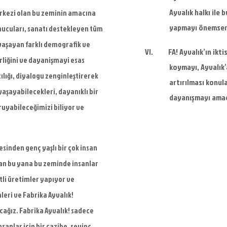
Ayvalık halkı ile 
rkezi olan bu zeminin amacına
yapmayı önemser
unucuları, sanatı destekleyen tüm
yaşayan farklı demografik ve
VI.
FA! Ayvalık’ın ikt
birliğini ve dayanişmayi
esas
koymayı, Ayvalık’a
ılığı, diyalogu zenginleştirerek
artırılması konul
yaşayabilecekleri, dayanıklı bir
dayanışmayı amaç
ruyabileceğimizi biliyor ve
sinden genç yaşlı bir çok insan
ndan bu yana bu zeminde insanlar
itli üretimler yapıyor ve
leri ve Fabrika Ayvalık!
cağız. Fabrika Ayvalık! sadece
nsanlar için bir cazibe, sevinç