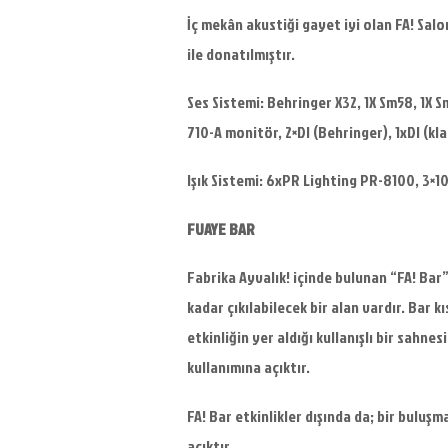
İç mekân akustiği gayet iyi olan FA! Salo
ile donatılmıştır.
Ses Sistemi: Behringer X32, 1X Sm58, 1X 
710-A monitör, 2×DI (Behringer), 1xDI (kl
Işık Sistemi: 6xPR Lighting PR-8100, 3×1
FUAYE BAR
Fabrika Ayvalık! içinde bulunan “FA! Bar
kadar çıkılabilecek bir alan vardır. Bar 
etkinliğin yer aldığı kullanışlı bir sahne
kullanımına açıktır.
FA! Bar etkinlikler dışında da; bir buluş
açıktır.