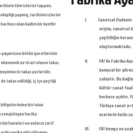
rihinin tüm izlerini taşıyan,
hipliği yapmış, tarihinin izlerini
I.
Sanatsal ifadenin
arikası olan kadim bir kenttir
erişim, sanatsal ü
çeşitliliğin korun
oluşturmaktadır.
e yaşantının bütün işaretlerinin
II.
FA! Ve Fabrika Ay
e ekonomik ve ticari olanın takas
kamusal bir görev
eneyimlerin takas yerleridir.
sahiptir. Bu bağla
 takas edildiği, iç içe geçtiği
kültür-sanat faal
herkese açıktır. F
 bölgelerinden biri olan
Türkiye sanat or
a zenginleşen harika
eserlerle katkı s
retim
haneleri ve onların zarif
III.
FA! komşu ve uzak 
tarihi vesika gibi
yükselen