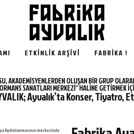
ETKİNLİK PROGRAMI
ETKİNLİK ARŞİVİ
FABRİKA !
SAHNE
AMI
ETKİNLİK ARŞİVİ
FABRİKA !
BAR
SU, AKADEMİSYENLERDEN OLUŞAN BİR GRUP OLARAK,
ORMANS SANATLARI MERKEZİ" HALİNE GETİRMEK İÇİ
YVALIK;
Ayvalık’ta Konser, Tiyatro, Etk
Fabrika Aya
onya Aydınlanmasının merkezinde