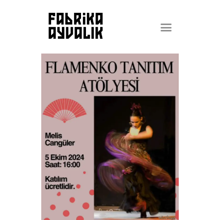
ETKİNLİK PROGRAMI
ETKİNLİK ARŞİVİ
FABRİKA !
SAHNE
BAR