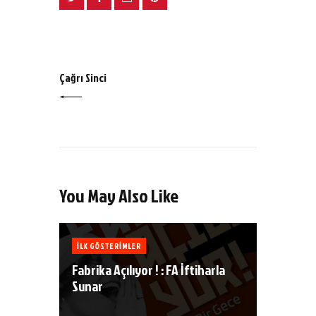
PREV POST
Çağrı Sinci
You May Also Like
ILK GÖSTERIMLER
Fabrika Açılıyor ! : FA İftiharla
Sunar