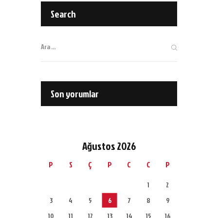
Search
Son yorumlar
Ağustos 2026
P
S
Ç
P
C
C
P
1
2
3
4
5
6
7
8
9
10
11
12
13
14
15
16