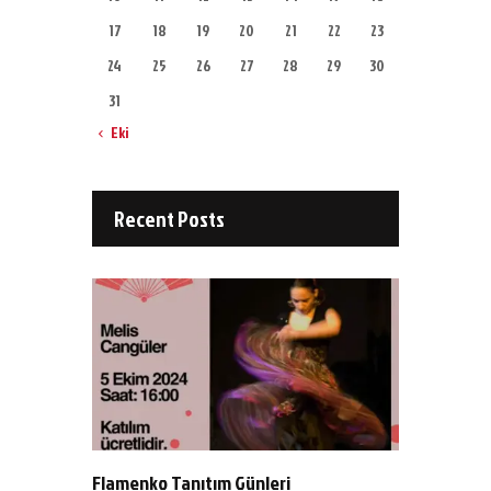
17
18
19
20
21
22
23
24
25
26
27
28
29
30
31
« Eki
Recent Posts
Flamenko Tanıtım Günleri