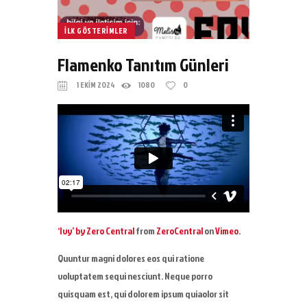
ILK GÖSTERIMLER
Flamenko Tanıtım Günleri
1 EKIM 2024
1080
0
‘Ivy’ by Zero Central
from
ZeroCentral
on
Vimeo
.
Quuntur magni dolores eos qui ratione
voluptatem sequi nesciunt. Neque porro
quisquam est, qui dolorem ipsum quiaolor sit