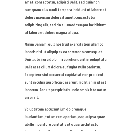
amet, consectetur, adipisci velit, sed quia non
numquam eius modi tempora incidunt ut labore et
dolore magnam dolor sit amet, consectetur
adipisicing elit, sed do eiusmod tempor incididunt
ut labore et dolore magna aliqua.
Minim veniam, quis nostrud exercitation ullamco
laboris nisi ut aliquip ex ea commodo consequat.
Duis aute irure dolor in reprehenderit in voluptate
velit esse cillum dolore eu fugiat nulla pariatur.
Excepteur sint occaecat cupidatat non proident,
sunt in culpa qui officia deserunt mollit anim id est
laborum. Sed ut perspiciatis unde omnis iste natus
error sit.
Voluptatem accusantium doloremque
laudantium, totam rem aperiam, eaque ipsa quae
ab illo inventore veritatis et quasi architecto